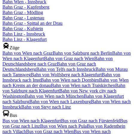
Bahn Wien - Innsbruck
Bahn Graz - Kapfenberg
Bahn Graz - Mödling
Bahn Graz - Lustenau
Bahn Graz - Spittal an der Drau
Bahn Graz - Kufstein
Bahn Linz - Innsbruck
Bahn Linz - Klagenfurt
Züge
Bahn von Wien nach Graz
Bahn von Salzburg nach Berlin
Bahn von
Wien nach Klagenfurt
Bahn von Graz nach Wien
Bahn von
Deutschlandsberg nach Graz
Bahn von Graz nach
Deutschlandsberg
Bahn von Telfs nach Innsbruck
Bahn von Murau
nach Tamsweg
Bahn von Wolfsberg nach Klagenfurt
Bahn von
Innsbruck nach Imst
Bahn von Wien nach Dornbirn
Bahn von Wien
nach Krems an der donau
Bahn von Wien nach Traiskirchen
Bahn
von Salzburg nach Klagenfurt
Bahn von New york city nach
Washington
Bahn von Wien nach München
Bahn von Klagenfurt
nach Salzburg
Bahn von Wien nach Laxenburg
Bahn von Wien nach
Innsbruck
Bahn von Steyr nach Linz
Bus
Bus von Wien nach Klagenfurt
Bus von Graz nach Fürstenfeld
Bus
von Graz nach Linz
Bus von Wien nach Pula
Bus von Radenthein
nach Villach
Bus von Graz nach Wien
Bus von Wien nach