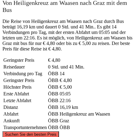
Von Heiligenkreuz am Waasen nach Graz mit dem
Bus
Die Reise von Heiligenkreuz am Waasen nach Graz durch Bus
beträgt 16,19 km und dauert 0 Std. und 41 Min.. Es gibt 14
Verbindungen pro Tag, mit der ersten Abfahrt um 05:05 und der
letzten um 22:16. Es ist möglich, von Heiligenkreuz am Waasen bis
Graz mit bus für nur € 4,80 oder bis zu € 5,00 zu reisen. Der beste
Preis für diese Reise ist € 4,80.
Geringster Preis
€ 4,80
Reisedauer
0 Std. und 41 Min.
Verbindung pro Tag
ÖBB
14
Geringster Preis
ÖBB
€ 4,80
Höchster Preis
ÖBB
€ 5,00
Erste Abfahrt
ÖBB
05:05
Letzte Abfahrt
ÖBB
22:16
Distanz
ÖBB
16,19 km
Abfahrt
ÖBB
Heiligenkreuz am Waasen
Ankunft
ÖBB
Graz
Transportunternehmen
ÖBB
ÖBB
©
CARTO
, ©
OpenStreetMap
contributors
Suchen Sie den besten Preis