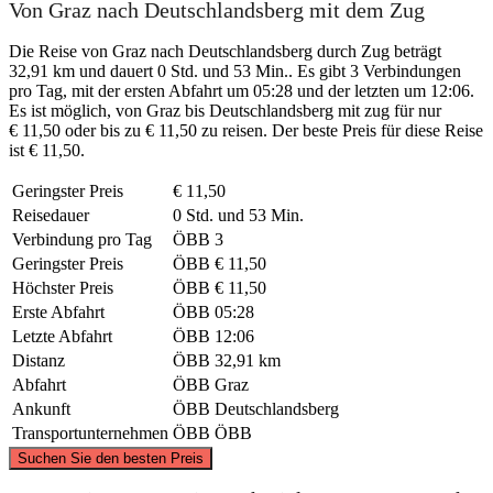
Von Graz nach Deutschlandsberg mit dem Zug
Die Reise von Graz nach Deutschlandsberg durch Zug beträgt
32,91 km und dauert 0 Std. und 53 Min.. Es gibt 3 Verbindungen
pro Tag, mit der ersten Abfahrt um 05:28 und der letzten um 12:06.
Es ist möglich, von Graz bis Deutschlandsberg mit zug für nur
€ 11,50 oder bis zu € 11,50 zu reisen. Der beste Preis für diese Reise
ist € 11,50.
Geringster Preis
€ 11,50
Reisedauer
0 Std. und 53 Min.
Verbindung pro Tag
ÖBB
3
Geringster Preis
ÖBB
€ 11,50
Höchster Preis
ÖBB
€ 11,50
Erste Abfahrt
ÖBB
05:28
Letzte Abfahrt
ÖBB
12:06
Distanz
ÖBB
32,91 km
Abfahrt
ÖBB
Graz
Ankunft
ÖBB
Deutschlandsberg
Transportunternehmen
ÖBB
ÖBB
©
CARTO
, ©
OpenStreetMap
contributors
Suchen Sie den besten Preis
Graz