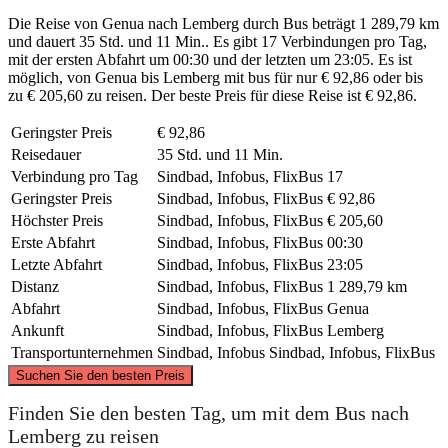
Die Reise von Genua nach Lemberg durch Bus beträgt 1 289,79 km
und dauert 35 Std. und 11 Min.. Es gibt 17 Verbindungen pro Tag,
mit der ersten Abfahrt um 00:30 und der letzten um 23:05. Es ist
möglich, von Genua bis Lemberg mit bus für nur € 92,86 oder bis
zu € 205,60 zu reisen. Der beste Preis für diese Reise ist € 92,86.
Geringster Preis
€ 92,86
Reisedauer
35 Std. und 11 Min.
Verbindung pro Tag
Sindbad, Infobus, FlixBus
17
Geringster Preis
Sindbad, Infobus, FlixBus
€ 92,86
Höchster Preis
Sindbad, Infobus, FlixBus
€ 205,60
Erste Abfahrt
Sindbad, Infobus, FlixBus
00:30
Letzte Abfahrt
Sindbad, Infobus, FlixBus
23:05
Distanz
Sindbad, Infobus, FlixBus
1 289,79 km
Abfahrt
Sindbad, Infobus, FlixBus
Genua
Ankunft
Sindbad, Infobus, FlixBus
Lemberg
Transportunternehmen
Sindbad, Infobus
Sindbad, Infobus, FlixBus
©
CARTO
, ©
OpenStreetMap
contributors
Suchen Sie den besten Preis
Finden Sie den besten Tag, um mit dem Bus nach
Lviv
Lemberg zu reisen