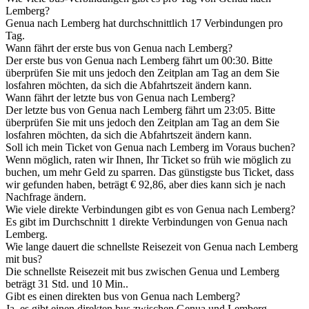
Lemberg?
Genua nach Lemberg hat durchschnittlich 17 Verbindungen pro
Tag.
Wann fährt der erste bus von Genua nach Lemberg?
Der erste bus von Genua nach Lemberg fährt um 00:30. Bitte
überprüfen Sie mit uns jedoch den Zeitplan am Tag an dem Sie
losfahren möchten, da sich die Abfahrtszeit ändern kann.
Wann fährt der letzte bus von Genua nach Lemberg?
Der letzte bus von Genua nach Lemberg fährt um 23:05. Bitte
überprüfen Sie mit uns jedoch den Zeitplan am Tag an dem Sie
losfahren möchten, da sich die Abfahrtszeit ändern kann.
Soll ich mein Ticket von Genua nach Lemberg im Voraus buchen?
Wenn möglich, raten wir Ihnen, Ihr Ticket so früh wie möglich zu
buchen, um mehr Geld zu sparren. Das günstigste bus Ticket, dass
wir gefunden haben, beträgt € 92,86, aber dies kann sich je nach
Nachfrage ändern.
Wie viele direkte Verbindungen gibt es von Genua nach Lemberg?
Es gibt im Durchschnitt 1 direkte Verbindungen von Genua nach
Lemberg.
Wie lange dauert die schnellste Reisezeit von Genua nach Lemberg
mit bus?
Die schnellste Reisezeit mit bus zwischen Genua und Lemberg
beträgt 31 Std. und 10 Min..
Gibt es einen direkten bus von Genua nach Lemberg?
Ja, es gibt einen direkten bus zwischen Genua und Lemberg.