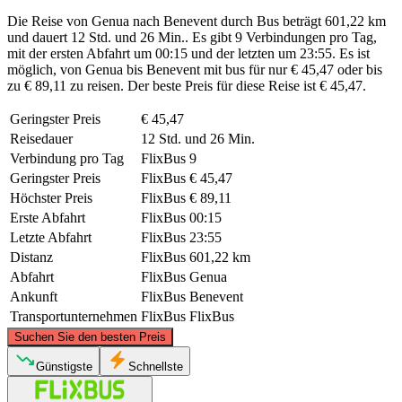
Die Reise von Genua nach Benevent durch Bus beträgt 601,22 km
und dauert 12 Std. und 26 Min.. Es gibt 9 Verbindungen pro Tag,
mit der ersten Abfahrt um 00:15 und der letzten um 23:55. Es ist
möglich, von Genua bis Benevent mit bus für nur € 45,47 oder bis
zu € 89,11 zu reisen. Der beste Preis für diese Reise ist € 45,47.
Geringster Preis
€ 45,47
Reisedauer
12 Std. und 26 Min.
Verbindung pro Tag
FlixBus
9
Geringster Preis
FlixBus
€ 45,47
Höchster Preis
FlixBus
€ 89,11
Erste Abfahrt
FlixBus
00:15
Letzte Abfahrt
FlixBus
23:55
Distanz
FlixBus
601,22 km
Abfahrt
FlixBus
Genua
Ankunft
FlixBus
Benevent
Transportunternehmen
FlixBus
FlixBus
©
CARTO
, ©
OpenStreetMap
contributors
Suchen Sie den besten Preis
Genoa
Günstigste
Schnellste