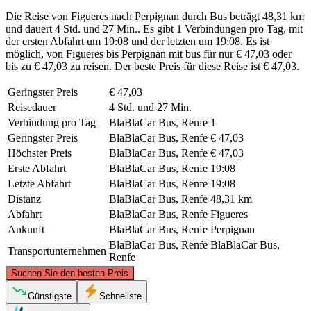
Die Reise von Figueres nach Perpignan durch Bus beträgt 48,31 km
und dauert 4 Std. und 27 Min.. Es gibt 1 Verbindungen pro Tag, mit
der ersten Abfahrt um 19:08 und der letzten um 19:08. Es ist
möglich, von Figueres bis Perpignan mit bus für nur € 47,03 oder
bis zu € 47,03 zu reisen. Der beste Preis für diese Reise ist € 47,03.
Geringster Preis
€ 47,03
Reisedauer
4 Std. und 27 Min.
Verbindung pro Tag
BlaBlaCar Bus, Renfe
1
Geringster Preis
BlaBlaCar Bus, Renfe
€ 47,03
Höchster Preis
BlaBlaCar Bus, Renfe
€ 47,03
Erste Abfahrt
BlaBlaCar Bus, Renfe
19:08
Letzte Abfahrt
BlaBlaCar Bus, Renfe
19:08
Distanz
BlaBlaCar Bus, Renfe
48,31 km
Abfahrt
BlaBlaCar Bus, Renfe
Figueres
Ankunft
BlaBlaCar Bus, Renfe
Perpignan
BlaBlaCar Bus, Renfe
BlaBlaCar Bus,
Transportunternehmen
Renfe
©
CARTO
, ©
OpenStreetMap
contributors
Suchen Sie den besten Preis
Perpignan
Günstigste
Schnellste