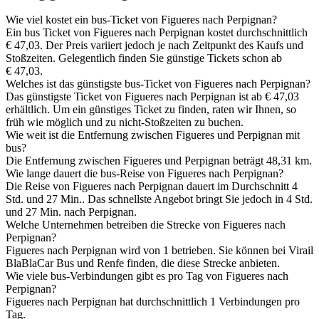
Wie viel kostet ein bus-Ticket von Figueres nach Perpignan?
Ein bus Ticket von Figueres nach Perpignan kostet durchschnittlich
€ 47,03. Der Preis variiert jedoch je nach Zeitpunkt des Kaufs und
Stoßzeiten. Gelegentlich finden Sie günstige Tickets schon ab
€ 47,03.
Welches ist das günstigste bus-Ticket von Figueres nach Perpignan?
Das günstigste Ticket von Figueres nach Perpignan ist ab € 47,03
erhältlich. Um ein günstiges Ticket zu finden, raten wir Ihnen, so
früh wie möglich und zu nicht-Stoßzeiten zu buchen.
Wie weit ist die Entfernung zwischen Figueres und Perpignan mit
bus?
Die Entfernung zwischen Figueres und Perpignan beträgt 48,31 km.
Wie lange dauert die bus-Reise von Figueres nach Perpignan?
Die Reise von Figueres nach Perpignan dauert im Durchschnitt 4
Std. und 27 Min.. Das schnellste Angebot bringt Sie jedoch in 4 Std.
und 27 Min. nach Perpignan.
Welche Unternehmen betreiben die Strecke von Figueres nach
Perpignan?
Figueres nach Perpignan wird von 1 betrieben. Sie können bei Virail
BlaBlaCar Bus und Renfe finden, die diese Strecke anbieten.
Wie viele bus-Verbindungen gibt es pro Tag von Figueres nach
Perpignan?
Figueres nach Perpignan hat durchschnittlich 1 Verbindungen pro
Tag.