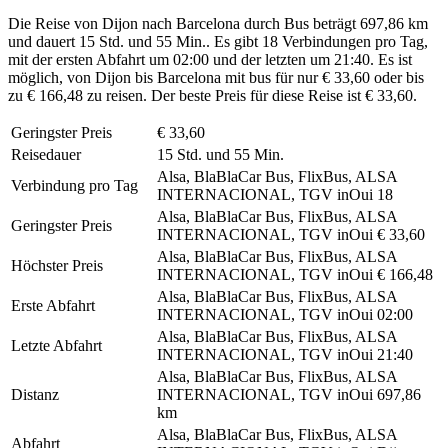
Die Reise von Dijon nach Barcelona durch Bus beträgt 697,86 km
und dauert 15 Std. und 55 Min.. Es gibt 18 Verbindungen pro Tag,
mit der ersten Abfahrt um 02:00 und der letzten um 21:40. Es ist
möglich, von Dijon bis Barcelona mit bus für nur € 33,60 oder bis
zu € 166,48 zu reisen. Der beste Preis für diese Reise ist € 33,60.
Geringster Preis
€ 33,60
Reisedauer
15 Std. und 55 Min.
Alsa, BlaBlaCar Bus, FlixBus, ALSA
Verbindung pro Tag
INTERNACIONAL, TGV inOui
18
Alsa, BlaBlaCar Bus, FlixBus, ALSA
Geringster Preis
INTERNACIONAL, TGV inOui
€ 33,60
Alsa, BlaBlaCar Bus, FlixBus, ALSA
Höchster Preis
INTERNACIONAL, TGV inOui
€ 166,48
Alsa, BlaBlaCar Bus, FlixBus, ALSA
Erste Abfahrt
INTERNACIONAL, TGV inOui
02:00
Alsa, BlaBlaCar Bus, FlixBus, ALSA
Letzte Abfahrt
INTERNACIONAL, TGV inOui
21:40
Alsa, BlaBlaCar Bus, FlixBus, ALSA
Distanz
INTERNACIONAL, TGV inOui
697,86
km
Alsa, BlaBlaCar Bus, FlixBus, ALSA
Abfahrt