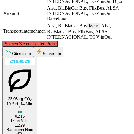
INTERNACIONAL, TGV inOui
Dijon
Alsa, BlaBlaCar Bus, FlixBus, ALSA
Ankunft
INTERNACIONAL, TGV inOui
Barcelona
Alsa, BlaBlaCar Bus
Alsa,
Mehr
Transportunternehmen
BlaBlaCar Bus, FlixBus, ALSA
INTERNACIONAL, TGV inOui
©
CARTO
, ©
OpenStreetMap
contributors
Suchen Sie den besten Preis
Dijon
Günstigste
Schnellste
23.03 kg CO
2
10 Std. 14 Min.
Barcelona
02:15
Dijon Ville
12:29
Barcelona Nord