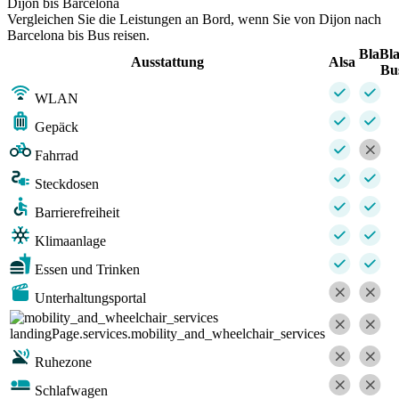
Dijon bis Barcelona
Vergleichen Sie die Leistungen an Bord, wenn Sie von Dijon nach
Barcelona bis Bus reisen.
BlaBl
Ausstattung
Alsa
Bu
WLAN
Gepäck
Fahrrad
Steckdosen
Barrierefreiheit
Klimaanlage
Essen und Trinken
Unterhaltungsportal
landingPage.services.mobility_and_wheelchair_services
Ruhezone
Schlafwagen