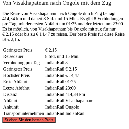
Von Visakhapatnam nach Ongole mit dem Zug
Die Reise von Visakhapatnam nach Ongole durch Zug beträgt
414,34 km und dauert 8 Std. und 15 Min.. Es gibt 8 Verbindungen
pro Tag, mit der ersten Abfahrt um 01:25 und der letzten um 23:00.
Es ist möglich, von Visakhapatnam bis Ongole mit zug für nur
€ 2,15 oder bis zu € 14,47 zu reisen. Der beste Preis für diese Reise
ist € 2,15.
Geringster Preis
€ 2,15
Reisedauer
8 Std. und 15 Min.
Verbindung pro Tag
IndianRail
8
Geringster Preis
IndianRail
€ 2,15
Höchster Preis
IndianRail
€ 14,47
Erste Abfahrt
IndianRail
01:25
Letzte Abfahrt
IndianRail
23:00
Distanz
IndianRail
414,34 km
Abfahrt
IndianRail
Visakhapatnam
Ankunft
IndianRail
Ongole
Transportunternehmen
IndianRail
IndianRail
©
CARTO
, ©
OpenStreetMap
contributors
Suchen Sie den besten Preis
Vizag