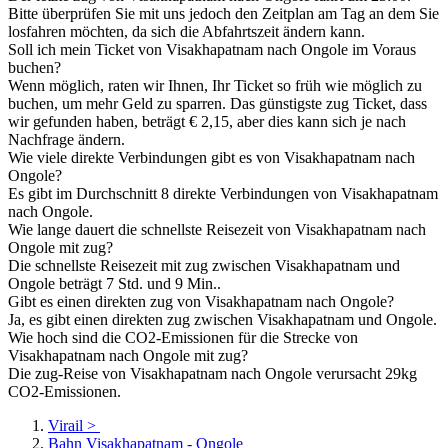
Bitte überprüfen Sie mit uns jedoch den Zeitplan am Tag an dem Sie
losfahren möchten, da sich die Abfahrtszeit ändern kann.
Soll ich mein Ticket von Visakhapatnam nach Ongole im Voraus
buchen?
Wenn möglich, raten wir Ihnen, Ihr Ticket so früh wie möglich zu
buchen, um mehr Geld zu sparren. Das günstigste zug Ticket, dass
wir gefunden haben, beträgt € 2,15, aber dies kann sich je nach
Nachfrage ändern.
Wie viele direkte Verbindungen gibt es von Visakhapatnam nach
Ongole?
Es gibt im Durchschnitt 8 direkte Verbindungen von Visakhapatnam
nach Ongole.
Wie lange dauert die schnellste Reisezeit von Visakhapatnam nach
Ongole mit zug?
Die schnellste Reisezeit mit zug zwischen Visakhapatnam und
Ongole beträgt 7 Std. und 9 Min..
Gibt es einen direkten zug von Visakhapatnam nach Ongole?
Ja, es gibt einen direkten zug zwischen Visakhapatnam und Ongole.
Wie hoch sind die CO2-Emissionen für die Strecke von
Visakhapatnam nach Ongole mit zug?
Die zug-Reise von Visakhapatnam nach Ongole verursacht 29kg
CO2-Emissionen.
Virail
>
Bahn Visakhapatnam - Ongole