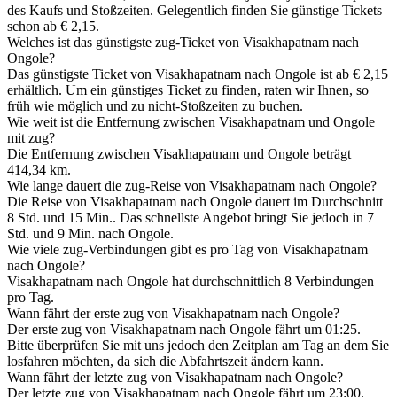
des Kaufs und Stoßzeiten. Gelegentlich finden Sie günstige Tickets
schon ab € 2,15.
Welches ist das günstigste zug-Ticket von Visakhapatnam nach
Ongole?
Das günstigste Ticket von Visakhapatnam nach Ongole ist ab € 2,15
erhältlich. Um ein günstiges Ticket zu finden, raten wir Ihnen, so
früh wie möglich und zu nicht-Stoßzeiten zu buchen.
Wie weit ist die Entfernung zwischen Visakhapatnam und Ongole
mit zug?
Die Entfernung zwischen Visakhapatnam und Ongole beträgt
414,34 km.
Wie lange dauert die zug-Reise von Visakhapatnam nach Ongole?
Die Reise von Visakhapatnam nach Ongole dauert im Durchschnitt
8 Std. und 15 Min.. Das schnellste Angebot bringt Sie jedoch in 7
Std. und 9 Min. nach Ongole.
Wie viele zug-Verbindungen gibt es pro Tag von Visakhapatnam
nach Ongole?
Visakhapatnam nach Ongole hat durchschnittlich 8 Verbindungen
pro Tag.
Wann fährt der erste zug von Visakhapatnam nach Ongole?
Der erste zug von Visakhapatnam nach Ongole fährt um 01:25.
Bitte überprüfen Sie mit uns jedoch den Zeitplan am Tag an dem Sie
losfahren möchten, da sich die Abfahrtszeit ändern kann.
Wann fährt der letzte zug von Visakhapatnam nach Ongole?
Der letzte zug von Visakhapatnam nach Ongole fährt um 23:00.