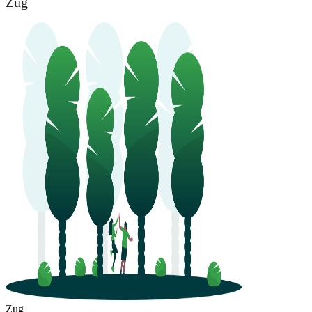
Zug
Zug