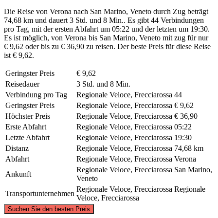
Die Reise von Verona nach San Marino, Veneto durch Zug beträgt
74,68 km und dauert 3 Std. und 8 Min.. Es gibt 44 Verbindungen
pro Tag, mit der ersten Abfahrt um 05:22 und der letzten um 19:30.
Es ist möglich, von Verona bis San Marino, Veneto mit zug für nur
€ 9,62 oder bis zu € 36,90 zu reisen. Der beste Preis für diese Reise
ist € 9,62.
Geringster Preis
€ 9,62
Reisedauer
3 Std. und 8 Min.
Verbindung pro Tag
Regionale Veloce, Frecciarossa
44
Geringster Preis
Regionale Veloce, Frecciarossa
€ 9,62
Höchster Preis
Regionale Veloce, Frecciarossa
€ 36,90
Erste Abfahrt
Regionale Veloce, Frecciarossa
05:22
Letzte Abfahrt
Regionale Veloce, Frecciarossa
19:30
Distanz
Regionale Veloce, Frecciarossa
74,68 km
Abfahrt
Regionale Veloce, Frecciarossa
Verona
Regionale Veloce, Frecciarossa
San Marino,
Ankunft
Veneto
Regionale Veloce, Frecciarossa
Regionale
Transportunternehmen
Veloce, Frecciarossa
©
CARTO
, ©
OpenStreetMap
contributors
Suchen Sie den besten Preis