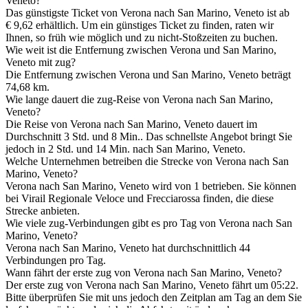
Veneto?
Das günstigste Ticket von Verona nach San Marino, Veneto ist ab
€ 9,62 erhältlich. Um ein günstiges Ticket zu finden, raten wir
Ihnen, so früh wie möglich und zu nicht-Stoßzeiten zu buchen.
Wie weit ist die Entfernung zwischen Verona und San Marino,
Veneto mit zug?
Die Entfernung zwischen Verona und San Marino, Veneto beträgt
74,68 km.
Wie lange dauert die zug-Reise von Verona nach San Marino,
Veneto?
Die Reise von Verona nach San Marino, Veneto dauert im
Durchschnitt 3 Std. und 8 Min.. Das schnellste Angebot bringt Sie
jedoch in 2 Std. und 14 Min. nach San Marino, Veneto.
Welche Unternehmen betreiben die Strecke von Verona nach San
Marino, Veneto?
Verona nach San Marino, Veneto wird von 1 betrieben. Sie können
bei Virail Regionale Veloce und Frecciarossa finden, die diese
Strecke anbieten.
Wie viele zug-Verbindungen gibt es pro Tag von Verona nach San
Marino, Veneto?
Verona nach San Marino, Veneto hat durchschnittlich 44
Verbindungen pro Tag.
Wann fährt der erste zug von Verona nach San Marino, Veneto?
Der erste zug von Verona nach San Marino, Veneto fährt um 05:22.
Bitte überprüfen Sie mit uns jedoch den Zeitplan am Tag an dem Sie