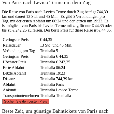
Von Paris nach Levico Terme mit dem Zug
Die Reise von Paris nach Levico Terme durch Zug beträgt 744,39
km und dauert 13 Std. und 45 Min.. Es gibt 5 Verbindungen pro
Tag, mit der ersten Abfahrt um 06:24 und der letzten um 19:23. Es
ist möglich, von Paris bis Levico Terme mit zug für nur € 44,35 oder
bis zu € 242,25 zu reisen. Der beste Preis für diese Reise ist € 44,35.
Geringster Preis
€ 44,35
Reisedauer
13 Std. und 45 Min.
Verbindung pro Tag
Trenitalia
5
Geringster Preis
Trenitalia
€ 44,35
Höchster Preis
Trenitalia
€ 242,25
Erste Abfahrt
Trenitalia
06:24
Letzte Abfahrt
Trenitalia
19:23
Distanz
Trenitalia
744,39 km
Abfahrt
Trenitalia
Paris
Ankunft
Trenitalia
Levico Terme
Transportunternehmen
Trenitalia
Trenitalia
©
CARTO
, ©
OpenStreetMap
contributors
Suchen Sie den besten Preis
Beste Zeit, um günstige Bahntickets von Paris nach
Paris