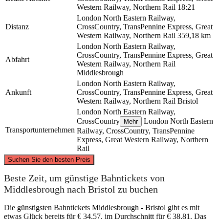
Western Railway, Northern Rail
18:21
London North Eastern Railway,
Distanz
CrossCountry, TransPennine Express, Great
Western Railway, Northern Rail
359,18 km
London North Eastern Railway,
CrossCountry, TransPennine Express, Great
Abfahrt
Western Railway, Northern Rail
Middlesbrough
London North Eastern Railway,
Ankunft
CrossCountry, TransPennine Express, Great
Western Railway, Northern Rail
Bristol
London North Eastern Railway,
CrossCountry
London North Eastern
Mehr
Transportunternehmen
Railway, CrossCountry, TransPennine
Express, Great Western Railway, Northern
Rail
©
CARTO
, ©
OpenStreetMap
contributors
Suchen Sie den besten Preis
Middlesbrough
Beste Zeit, um günstige Bahntickets von
Middlesbrough nach Bristol zu buchen
Die günstigsten Bahntickets Middlesbrough - Bristol gibt es mit
etwas Glück bereits für € 34,57, im Durchschnitt für € 38,81. Das