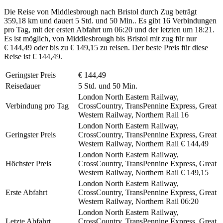
Die Reise von Middlesbrough nach Bristol durch Zug beträgt
359,18 km und dauert 5 Std. und 50 Min.. Es gibt 16 Verbindungen
pro Tag, mit der ersten Abfahrt um 06:20 und der letzten um 18:21.
Es ist möglich, von Middlesbrough bis Bristol mit zug für nur
€ 144,49 oder bis zu € 149,15 zu reisen. Der beste Preis für diese
Reise ist € 144,49.
Geringster Preis
€ 144,49
Reisedauer
5 Std. und 50 Min.
London North Eastern Railway,
Verbindung pro Tag
CrossCountry, TransPennine Express, Great
Western Railway, Northern Rail
16
London North Eastern Railway,
Geringster Preis
CrossCountry, TransPennine Express, Great
Western Railway, Northern Rail
€ 144,49
London North Eastern Railway,
Höchster Preis
CrossCountry, TransPennine Express, Great
Western Railway, Northern Rail
€ 149,15
London North Eastern Railway,
Erste Abfahrt
CrossCountry, TransPennine Express, Great
Western Railway, Northern Rail
06:20
London North Eastern Railway,
Letzte Abfahrt
CrossCountry, TransPennine Express, Great