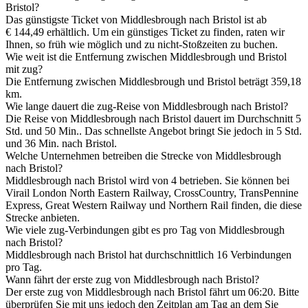
Bristol?
Das günstigste Ticket von Middlesbrough nach Bristol ist ab
€ 144,49 erhältlich. Um ein günstiges Ticket zu finden, raten wir
Ihnen, so früh wie möglich und zu nicht-Stoßzeiten zu buchen.
Wie weit ist die Entfernung zwischen Middlesbrough und Bristol
mit zug?
Die Entfernung zwischen Middlesbrough und Bristol beträgt 359,18
km.
Wie lange dauert die zug-Reise von Middlesbrough nach Bristol?
Die Reise von Middlesbrough nach Bristol dauert im Durchschnitt 5
Std. und 50 Min.. Das schnellste Angebot bringt Sie jedoch in 5 Std.
und 36 Min. nach Bristol.
Welche Unternehmen betreiben die Strecke von Middlesbrough
nach Bristol?
Middlesbrough nach Bristol wird von 4 betrieben. Sie können bei
Virail London North Eastern Railway, CrossCountry, TransPennine
Express, Great Western Railway und Northern Rail finden, die diese
Strecke anbieten.
Wie viele zug-Verbindungen gibt es pro Tag von Middlesbrough
nach Bristol?
Middlesbrough nach Bristol hat durchschnittlich 16 Verbindungen
pro Tag.
Wann fährt der erste zug von Middlesbrough nach Bristol?
Der erste zug von Middlesbrough nach Bristol fährt um 06:20. Bitte
überprüfen Sie mit uns jedoch den Zeitplan am Tag an dem Sie