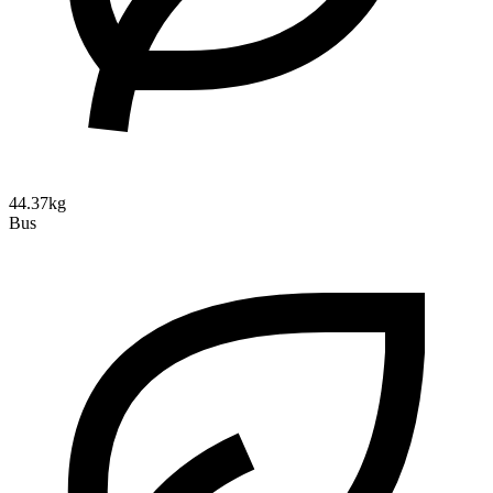
44.37kg
Bus