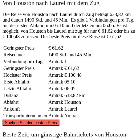
Von Houston nach Laurel mit dem Zug
Die Reise von Houston nach Laurel durch Zug beträgt 633,82 km
und dauert 1490 Std. und 45 Min.. Es gibt 1 Verbindungen pro Tag,
mit der ersten Abfahrt um 05:10 und der letzten um 06:05. Es ist
möglich, von Houston bis Laurel mit zug für nur € 61,62 oder bis zu
€ 100,48 zu reisen. Der beste Preis für diese Reise ist € 61,62.
Geringster Preis
€ 61,62
Reisedauer
1490 Std. und 45 Min.
Verbindung pro Tag
Amtrak
1
Geringster Preis
Amtrak
€ 61,62
Höchster Preis
Amtrak
€ 100,48
Erste Abfahrt
Amtrak
05:10
Letzte Abfahrt
Amtrak
06:05
Distanz
Amtrak
633,82 km
Abfahrt
Amtrak
Houston
Ankunft
Amtrak
Laurel
Transportunternehmen
Amtrak
Amtrak
©
CARTO
, ©
OpenStreetMap
contributors
Suchen Sie den besten Preis
Beste Zeit, um günstige Bahntickets von Houston