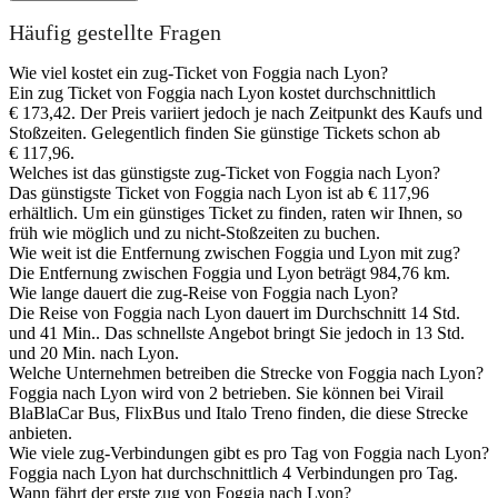
Häufig gestellte Fragen
Wie viel kostet ein zug-Ticket von Foggia nach Lyon?
Ein zug Ticket von Foggia nach Lyon kostet durchschnittlich
€ 173,42. Der Preis variiert jedoch je nach Zeitpunkt des Kaufs und
Stoßzeiten. Gelegentlich finden Sie günstige Tickets schon ab
€ 117,96.
Welches ist das günstigste zug-Ticket von Foggia nach Lyon?
Das günstigste Ticket von Foggia nach Lyon ist ab € 117,96
erhältlich. Um ein günstiges Ticket zu finden, raten wir Ihnen, so
früh wie möglich und zu nicht-Stoßzeiten zu buchen.
Wie weit ist die Entfernung zwischen Foggia und Lyon mit zug?
Die Entfernung zwischen Foggia und Lyon beträgt 984,76 km.
Wie lange dauert die zug-Reise von Foggia nach Lyon?
Die Reise von Foggia nach Lyon dauert im Durchschnitt 14 Std.
und 41 Min.. Das schnellste Angebot bringt Sie jedoch in 13 Std.
und 20 Min. nach Lyon.
Welche Unternehmen betreiben die Strecke von Foggia nach Lyon?
Foggia nach Lyon wird von 2 betrieben. Sie können bei Virail
BlaBlaCar Bus, FlixBus und Italo Treno finden, die diese Strecke
anbieten.
Wie viele zug-Verbindungen gibt es pro Tag von Foggia nach Lyon?
Foggia nach Lyon hat durchschnittlich 4 Verbindungen pro Tag.
Wann fährt der erste zug von Foggia nach Lyon?