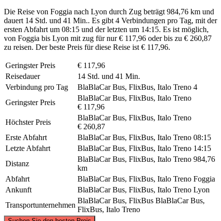
Die Reise von Foggia nach Lyon durch Zug beträgt 984,76 km und
dauert 14 Std. und 41 Min.. Es gibt 4 Verbindungen pro Tag, mit der
ersten Abfahrt um 08:15 und der letzten um 14:15. Es ist möglich,
von Foggia bis Lyon mit zug für nur € 117,96 oder bis zu € 260,87
zu reisen. Der beste Preis für diese Reise ist € 117,96.
Geringster Preis
€ 117,96
Reisedauer
14 Std. und 41 Min.
Verbindung pro Tag
BlaBlaCar Bus, FlixBus, Italo Treno
4
BlaBlaCar Bus, FlixBus, Italo Treno
Geringster Preis
€ 117,96
BlaBlaCar Bus, FlixBus, Italo Treno
Höchster Preis
€ 260,87
Erste Abfahrt
BlaBlaCar Bus, FlixBus, Italo Treno
08:15
Letzte Abfahrt
BlaBlaCar Bus, FlixBus, Italo Treno
14:15
BlaBlaCar Bus, FlixBus, Italo Treno
984,76
Distanz
km
Abfahrt
BlaBlaCar Bus, FlixBus, Italo Treno
Foggia
Ankunft
BlaBlaCar Bus, FlixBus, Italo Treno
Lyon
BlaBlaCar Bus, FlixBus
BlaBlaCar Bus,
Transportunternehmen
FlixBus, Italo Treno
©
CARTO
, ©
OpenStreetMap
contributors
Suchen Sie den besten Preis