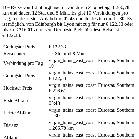
Die Reise von Edinburgh nach Lyon durch Zug beträgt 1 266,78
km und dauert 12 Std. und 8 Min.. Es gibt 10 Verbindungen pro
Tag, mit der ersten Abfahrt um 05:48 und der letzten um 11:30. Es
ist möglich, von Edinburgh bis Lyon mit zug für nur € 122,33 oder
bis zu € 216,61 zu reisen. Der beste Preis für diese Reise ist
€ 122,33.
Geringster Preis
€ 122,33
Reisedauer
12 Std. und 8 Min.
virgin_trains_east_coast, Eurostar, Southern
Verbindung pro Tag
10
virgin_trains_east_coast, Eurostar, Southern
Geringster Preis
€ 122,33
virgin_trains_east_coast, Eurostar, Southern
Höchster Preis
€ 216,61
virgin_trains_east_coast, Eurostar, Southern
Erste Abfahrt
05:48
virgin_trains_east_coast, Eurostar, Southern
Letzte Abfahrt
11:30
virgin_trains_east_coast, Eurostar, Southern
Distanz
1 266,78 km
virgin_trains_east_coast, Eurostar, Southern
Abfahrt