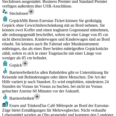
Steckdosen ausgestattet. Business Premier und Standard Premier
verfügen außerdem über USB-Anschlüsse.
Steckdosen
Gepäck
Mit Ihrem Eurostar-Ticket können Sie großzügig
Gepäck ohne Gewichtsbeschränkung mit an Bord nehmen. Sie
können zwei Koffer und einen tragbaren Gegenstand mitnehmen,
alle ordnungsgemäß beschriftet, sofern sie eine Länge von 85 cm
nicht überschreiten. Kinderwagen und Kinderwagen sind an Bord
erlaubt. Sie können auch Ihr Fahrrad oder Musikinstrument
mitbringen, das als eines Ihrer beiden mittelgroßen Gepäckstücke
zählt, sofern es sich in einer Tragetasche mit einer Länge von
weniger als 85 cm befindet.
Gepäck
Barrierefreiheit
An allen Bahnhöfen gibt es Unterstützung für
Reisende mit Behinderungen oder ältere Menschen. Die Art der
Hilfe variiert je nach Standort. Es wird empfohlen, mindestens 24
Stunden im Voraus im Voraus zu buchen, bei nicht im Voraus
gebuchter Anreise 60 Minuten vor der Ankunft.
Barrierefreiheit
Essen und Trinken
Das Café Métropole an Bord der Eurostar-
Züge bietet Ermäßigungen für Mehrwegbecher. Nicht verkaufte
Lebensmittel werden an Olio gespendet und kommen den Londoner