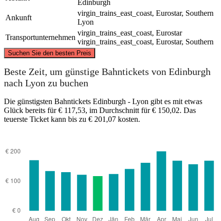
Edinburgh
virgin_trains_east_coast, Eurostar, Southern
Ankunft
Lyon
virgin_trains_east_coast, Eurostar
Transportunternehmen
virgin_trains_east_coast, Eurostar, Southern
©
CARTO
, ©
OpenStreetMap
contributors
Suchen Sie den besten Preis
Edinburgh
Beste Zeit, um günstige Bahntickets von Edinburgh
nach Lyon zu buchen
Die günstigsten Bahntickets Edinburgh - Lyon gibt es mit etwas
Glück bereits für € 117,53, im Durchschnitt für € 150,02. Das
teuerste Ticket kann bis zu € 201,07 kosten.
Lyon