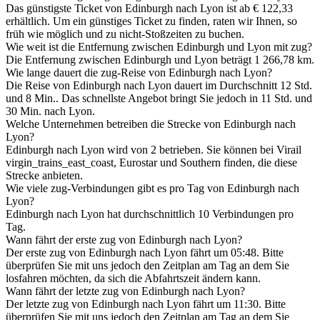
Das günstigste Ticket von Edinburgh nach Lyon ist ab € 122,33
erhältlich. Um ein günstiges Ticket zu finden, raten wir Ihnen, so
früh wie möglich und zu nicht-Stoßzeiten zu buchen.
Wie weit ist die Entfernung zwischen Edinburgh und Lyon mit zug?
Die Entfernung zwischen Edinburgh und Lyon beträgt 1 266,78 km.
Wie lange dauert die zug-Reise von Edinburgh nach Lyon?
Die Reise von Edinburgh nach Lyon dauert im Durchschnitt 12 Std.
und 8 Min.. Das schnellste Angebot bringt Sie jedoch in 11 Std. und
30 Min. nach Lyon.
Welche Unternehmen betreiben die Strecke von Edinburgh nach
Lyon?
Edinburgh nach Lyon wird von 2 betrieben. Sie können bei Virail
virgin_trains_east_coast, Eurostar und Southern finden, die diese
Strecke anbieten.
Wie viele zug-Verbindungen gibt es pro Tag von Edinburgh nach
Lyon?
Edinburgh nach Lyon hat durchschnittlich 10 Verbindungen pro
Tag.
Wann fährt der erste zug von Edinburgh nach Lyon?
Der erste zug von Edinburgh nach Lyon fährt um 05:48. Bitte
überprüfen Sie mit uns jedoch den Zeitplan am Tag an dem Sie
losfahren möchten, da sich die Abfahrtszeit ändern kann.
Wann fährt der letzte zug von Edinburgh nach Lyon?
Der letzte zug von Edinburgh nach Lyon fährt um 11:30. Bitte
überprüfen Sie mit uns jedoch den Zeitplan am Tag an dem Sie