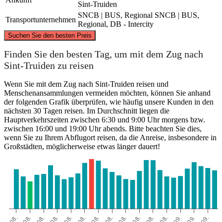
Sint-Truiden
SNCB | BUS, Regional
SNCB | BUS,
Transportunternehmen
Regional, DB - Intercity
©
CARTO
, ©
OpenStreetMap
contributors
Suchen Sie den besten Preis
Finden Sie den besten Tag, um mit dem Zug nach
Sint-Truiden zu reisen
Wenn Sie mit dem Zug nach Sint-Truiden reisen und
Menschenansammlungen vermeiden möchten, können Sie anhand
Brussels
der folgenden Grafik überprüfen, wie häufig unsere Kunden in den
Sint-Truiden
nächsten 30 Tagen reisen. Im Durchschnitt liegen die
Hauptverkehrszeiten zwischen 6:30 und 9:00 Uhr morgens bzw.
zwischen 16:00 und 19:00 Uhr abends. Bitte beachten Sie dies,
wenn Sie zu Ihrem Abflugort reisen, da die Anreise, insbesondere in
Großstädten, möglicherweise etwas länger dauert!