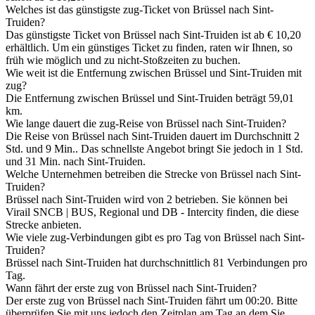
Welches ist das günstigste zug-Ticket von Brüssel nach Sint-
Truiden?
Das günstigste Ticket von Brüssel nach Sint-Truiden ist ab € 10,20
erhältlich. Um ein günstiges Ticket zu finden, raten wir Ihnen, so
früh wie möglich und zu nicht-Stoßzeiten zu buchen.
Wie weit ist die Entfernung zwischen Brüssel und Sint-Truiden mit
zug?
Die Entfernung zwischen Brüssel und Sint-Truiden beträgt 59,01
km.
Wie lange dauert die zug-Reise von Brüssel nach Sint-Truiden?
Die Reise von Brüssel nach Sint-Truiden dauert im Durchschnitt 2
Std. und 9 Min.. Das schnellste Angebot bringt Sie jedoch in 1 Std.
und 31 Min. nach Sint-Truiden.
Welche Unternehmen betreiben die Strecke von Brüssel nach Sint-
Truiden?
Brüssel nach Sint-Truiden wird von 2 betrieben. Sie können bei
Virail SNCB | BUS, Regional und DB - Intercity finden, die diese
Strecke anbieten.
Wie viele zug-Verbindungen gibt es pro Tag von Brüssel nach Sint-
Truiden?
Brüssel nach Sint-Truiden hat durchschnittlich 81 Verbindungen pro
Tag.
Wann fährt der erste zug von Brüssel nach Sint-Truiden?
Der erste zug von Brüssel nach Sint-Truiden fährt um 00:20. Bitte
überprüfen Sie mit uns jedoch den Zeitplan am Tag an dem Sie