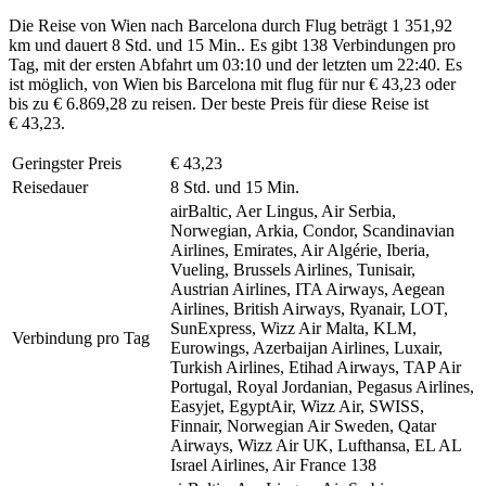
Die Reise von Wien nach Barcelona durch Flug beträgt 1 351,92
km und dauert 8 Std. und 15 Min.. Es gibt 138 Verbindungen pro
Tag, mit der ersten Abfahrt um 03:10 und der letzten um 22:40. Es
ist möglich, von Wien bis Barcelona mit flug für nur € 43,23 oder
bis zu € 6.869,28 zu reisen. Der beste Preis für diese Reise ist
€ 43,23.
Geringster Preis
€ 43,23
Reisedauer
8 Std. und 15 Min.
airBaltic, Aer Lingus, Air Serbia,
Norwegian, Arkia, Condor, Scandinavian
Airlines, Emirates, Air Algérie, Iberia,
Vueling, Brussels Airlines, Tunisair,
Austrian Airlines, ITA Airways, Aegean
Airlines, British Airways, Ryanair, LOT,
SunExpress, Wizz Air Malta, KLM,
Verbindung pro Tag
Eurowings, Azerbaijan Airlines, Luxair,
Turkish Airlines, Etihad Airways, TAP Air
Portugal, Royal Jordanian, Pegasus Airlines,
Easyjet, EgyptAir, Wizz Air, SWISS,
Finnair, Norwegian Air Sweden, Qatar
Airways, Wizz Air UK, Lufthansa, EL AL
Israel Airlines, Air France
138