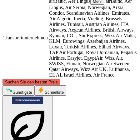
airBaltic, Aer Lingus
airBaltic, Aer
Mehr
Lingus, Air Serbia, Norwegian, Arkia,
Condor, Scandinavian Airlines, Emirates,
Air Algérie, Iberia, Vueling, Brussels
Airlines, Tunisair, Austrian Airlines, ITA
Airways, Aegean Airlines, British Airways,
Ryanair, LOT, SunExpress, Wizz Air Malta,
Transportunternehmen
KLM, Eurowings, Azerbaijan Airlines,
Luxair, Turkish Airlines, Etihad Airways,
TAP Air Portugal, Royal Jordanian, Pegasus
Airlines, Easyjet, EgyptAir, Wizz Air,
SWISS, Finnair, Norwegian Air Sweden,
Qatar Airways, Wizz Air UK, Lufthansa,
EL AL Israel Airlines, Air France
©
CARTO
, ©
OpenStreetMap
contributors
Suchen Sie den besten Preis
Vienna
Günstigste
Schnellste