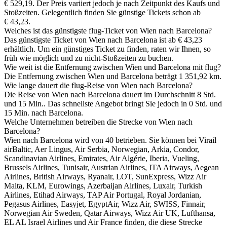
€ 529,19. Der Preis variiert jedoch je nach Zeitpunkt des Kaufs und
Stoßzeiten. Gelegentlich finden Sie günstige Tickets schon ab
€ 43,23.
Welches ist das günstigste flug-Ticket von Wien nach Barcelona?
Das günstigste Ticket von Wien nach Barcelona ist ab € 43,23
erhältlich. Um ein günstiges Ticket zu finden, raten wir Ihnen, so
früh wie möglich und zu nicht-Stoßzeiten zu buchen.
Wie weit ist die Entfernung zwischen Wien und Barcelona mit flug?
Die Entfernung zwischen Wien und Barcelona beträgt 1 351,92 km.
Wie lange dauert die flug-Reise von Wien nach Barcelona?
Die Reise von Wien nach Barcelona dauert im Durchschnitt 8 Std.
und 15 Min.. Das schnellste Angebot bringt Sie jedoch in 0 Std. und
15 Min. nach Barcelona.
Welche Unternehmen betreiben die Strecke von Wien nach
Barcelona?
Wien nach Barcelona wird von 40 betrieben. Sie können bei Virail
airBaltic, Aer Lingus, Air Serbia, Norwegian, Arkia, Condor,
Scandinavian Airlines, Emirates, Air Algérie, Iberia, Vueling,
Brussels Airlines, Tunisair, Austrian Airlines, ITA Airways, Aegean
Airlines, British Airways, Ryanair, LOT, SunExpress, Wizz Air
Malta, KLM, Eurowings, Azerbaijan Airlines, Luxair, Turkish
Airlines, Etihad Airways, TAP Air Portugal, Royal Jordanian,
Pegasus Airlines, Easyjet, EgyptAir, Wizz Air, SWISS, Finnair,
Norwegian Air Sweden, Qatar Airways, Wizz Air UK, Lufthansa,
EL AL Israel Airlines und Air France finden, die diese Strecke