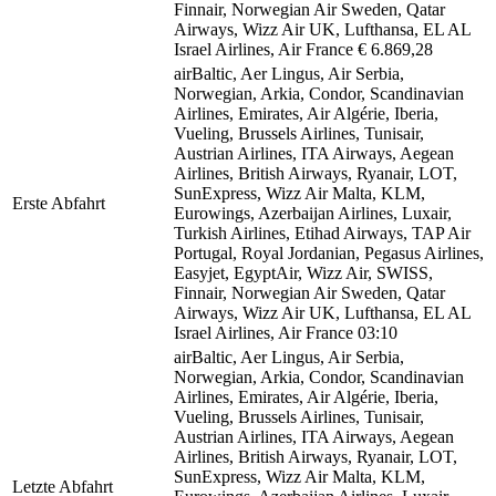
Finnair, Norwegian Air Sweden, Qatar
Airways, Wizz Air UK, Lufthansa, EL AL
Israel Airlines, Air France
€ 6.869,28
airBaltic, Aer Lingus, Air Serbia,
Norwegian, Arkia, Condor, Scandinavian
Airlines, Emirates, Air Algérie, Iberia,
Vueling, Brussels Airlines, Tunisair,
Austrian Airlines, ITA Airways, Aegean
Airlines, British Airways, Ryanair, LOT,
SunExpress, Wizz Air Malta, KLM,
Erste Abfahrt
Eurowings, Azerbaijan Airlines, Luxair,
Turkish Airlines, Etihad Airways, TAP Air
Portugal, Royal Jordanian, Pegasus Airlines,
Easyjet, EgyptAir, Wizz Air, SWISS,
Finnair, Norwegian Air Sweden, Qatar
Airways, Wizz Air UK, Lufthansa, EL AL
Israel Airlines, Air France
03:10
airBaltic, Aer Lingus, Air Serbia,
Norwegian, Arkia, Condor, Scandinavian
Airlines, Emirates, Air Algérie, Iberia,
Vueling, Brussels Airlines, Tunisair,
Austrian Airlines, ITA Airways, Aegean
Airlines, British Airways, Ryanair, LOT,
SunExpress, Wizz Air Malta, KLM,
Letzte Abfahrt