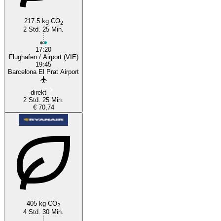
217.5 kg CO
Barcelona
2
2 Std. 25 Min.
17:20
Flughafen / Airport (VIE)
19:45
Barcelona El Prat Airport
direkt
2 Std. 25 Min.
€ 70,74
405 kg CO
2
4 Std. 30 Min.