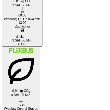
8.81 kg CO
2
3 Std. 55 Min.
09:05
WrocłAw, Pl. Grunwaldzki
13:00
Zachodnia
direkt
3 Std. 55 Min.
€ 1,61
9.94 kg CO
2
4 Std. 25 Min.
13:45
Wroclaw Central Station