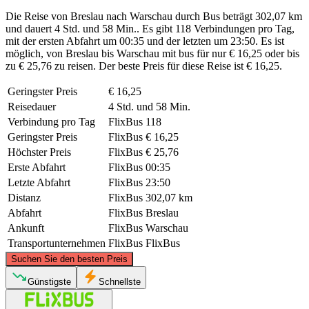
Die Reise von Breslau nach Warschau durch Bus beträgt 302,07 km
und dauert 4 Std. und 58 Min.. Es gibt 118 Verbindungen pro Tag,
mit der ersten Abfahrt um 00:35 und der letzten um 23:50. Es ist
möglich, von Breslau bis Warschau mit bus für nur € 16,25 oder bis
zu € 25,76 zu reisen. Der beste Preis für diese Reise ist € 16,25.
Geringster Preis
€ 16,25
Reisedauer
4 Std. und 58 Min.
Verbindung pro Tag
FlixBus
118
Geringster Preis
FlixBus
€ 16,25
Höchster Preis
FlixBus
€ 25,76
Erste Abfahrt
FlixBus
00:35
Letzte Abfahrt
FlixBus
23:50
Distanz
FlixBus
302,07 km
Abfahrt
FlixBus
Breslau
Ankunft
FlixBus
Warschau
Transportunternehmen
FlixBus
FlixBus
©
CARTO
, ©
OpenStreetMap
contributors
Suchen Sie den besten Preis
Günstigste
Schnellste
Warsaw