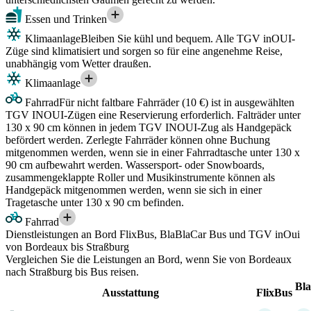
Essen und Trinken
Klimaanlage
Bleiben Sie kühl und bequem. Alle TGV inOUI-
Züge sind klimatisiert und sorgen so für eine angenehme Reise,
unabhängig vom Wetter draußen.
Klimaanlage
Fahrrad
Für nicht faltbare Fahrräder (10 €) ist in ausgewählten
TGV INOUI-Zügen eine Reservierung erforderlich. Falträder unter
130 x 90 cm können in jedem TGV INOUI-Zug als Handgepäck
befördert werden. Zerlegte Fahrräder können ohne Buchung
mitgenommen werden, wenn sie in einer Fahrradtasche unter 130 x
90 cm aufbewahrt werden. Wassersport- oder Snowboards,
zusammengeklappte Roller und Musikinstrumente können als
Handgepäck mitgenommen werden, wenn sie sich in einer
Tragetasche unter 130 x 90 cm befinden.
Fahrrad
Dienstleistungen an Bord FlixBus, BlaBlaCar Bus und TGV inOui
von Bordeaux bis Straßburg
Vergleichen Sie die Leistungen an Bord, wenn Sie von Bordeaux
nach Straßburg bis Bus reisen.
Bl
Ausstattung
FlixBus