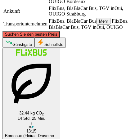
OUIGO
Bordeaux
FlixBus, BlaBlaCar Bus, TGV inOui,
Ankunft
OUIGO
Straßburg
FlixBus, BlaBlaCar Bus
FlixBus,
Mehr
Transportunternehmen
BlaBlaCar Bus, TGV inOui, OUIGO
©
CARTO
, ©
OpenStreetMap
contributors
Suchen Sie den besten Preis
Strasbourg
Günstigste
Schnellste
Bordeaux
32.44 kg CO
2
14 Std. 25 Min.
13:15
Bordeaux (Floirac Dravemo...