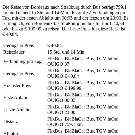
Die Reise von Bordeaux nach Straßburg durch Bus beträgt 759,1
km und dauert 15 Std. und 14 Min.. Es gibt 37 Verbindungen pro
Tag, mit der ersten Abfahrt um 00:05 und der letzten um 23:00. Es
ist möglich, von Bordeaux bis Straßburg mit bus für nur € 40,84
oder bis zu € 199,99 zu reisen. Der beste Preis für diese Reise ist
€ 40,84.
Geringster Preis
€ 40,84
Reisedauer
15 Std. und 14 Min.
FlixBus, BlaBlaCar Bus, TGV inOui,
Verbindung pro Tag
OUIGO
37
FlixBus, BlaBlaCar Bus, TGV inOui,
Geringster Preis
OUIGO
€ 40,84
FlixBus, BlaBlaCar Bus, TGV inOui,
Höchster Preis
OUIGO
€ 199,99
FlixBus, BlaBlaCar Bus, TGV inOui,
Erste Abfahrt
OUIGO
00:05
FlixBus, BlaBlaCar Bus, TGV inOui,
Letzte Abfahrt
OUIGO
23:00
FlixBus, BlaBlaCar Bus, TGV inOui,
Distanz
OUIGO
759,1 km
FlixBus, BlaBlaCar Bus, TGV inOui,
Abfahrt