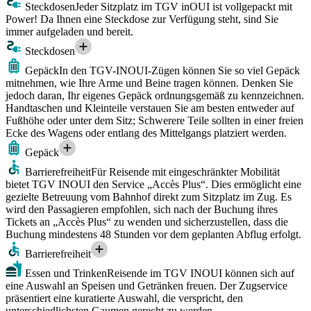
Steckdosen
Jeder Sitzplatz im TGV inOUI ist vollgepackt mit
Power! Da Ihnen eine Steckdose zur Verfügung steht, sind Sie
immer aufgeladen und bereit.
Steckdosen
Gepäck
In den TGV-INOUI-Zügen können Sie so viel Gepäck
mitnehmen, wie Ihre Arme und Beine tragen können. Denken Sie
jedoch daran, Ihr eigenes Gepäck ordnungsgemäß zu kennzeichnen.
Handtaschen und Kleinteile verstauen Sie am besten entweder auf
Fußhöhe oder unter dem Sitz; Schwerere Teile sollten in einer freien
Ecke des Wagens oder entlang des Mittelgangs platziert werden.
Gepäck
Barrierefreiheit
Für Reisende mit eingeschränkter Mobilität
bietet TGV INOUI den Service „Accès Plus“. Dies ermöglicht eine
gezielte Betreuung vom Bahnhof direkt zum Sitzplatz im Zug. Es
wird den Passagieren empfohlen, sich nach der Buchung ihres
Tickets an „Accès Plus“ zu wenden und sicherzustellen, dass die
Buchung mindestens 48 Stunden vor dem geplanten Abflug erfolgt.
Barrierefreiheit
Essen und Trinken
Reisende im TGV INOUI können sich auf
eine Auswahl an Speisen und Getränken freuen. Der Zugservice
präsentiert eine kuratierte Auswahl, die verspricht, den
unterschiedlichsten Gaumen gerecht zu werden.