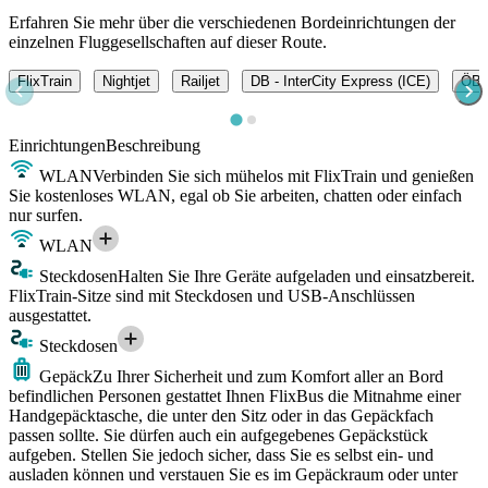
Erfahren Sie mehr über die verschiedenen Bordeinrichtungen der
einzelnen Fluggesellschaften auf dieser Route.
FlixTrain
Nightjet
Railjet
DB - InterCity Express (ICE)
ÖBB 
Einrichtungen
Beschreibung
WLAN
Verbinden Sie sich mühelos mit FlixTrain und genießen
Sie kostenloses WLAN, egal ob Sie arbeiten, chatten oder einfach
nur surfen.
WLAN
Steckdosen
Halten Sie Ihre Geräte aufgeladen und einsatzbereit.
FlixTrain-Sitze sind mit Steckdosen und USB-Anschlüssen
ausgestattet.
Steckdosen
Gepäck
Zu Ihrer Sicherheit und zum Komfort aller an Bord
befindlichen Personen gestattet Ihnen FlixBus die Mitnahme einer
Handgepäcktasche, die unter den Sitz oder in das Gepäckfach
passen sollte. Sie dürfen auch ein aufgegebenes Gepäckstück
aufgeben. Stellen Sie jedoch sicher, dass Sie es selbst ein- und
ausladen können und verstauen Sie es im Gepäckraum oder unter