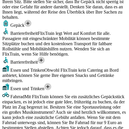
Ihrem Sitz. Bitte stellen Sie sicher, dass Ihr Gepäck nicht sperrig ist
oder eine Gefahr für andere darstellt. Denken Sie daran, dass es an
Ihnen liegt, während der Reise den Überblick über Ihre Sachen zu
behalten.
Gepäck
Barrierefreiheit
FlixTrain legt Wert auf Komfort für alle.
Passagiere mit eingeschränkter Mobilität können bestimmte
Sitzplätze buchen und den kostenlosen Transport für faltbare
Rollstühle und Mobilitätshilfen nutzen. Wenden Sie sich an
FlixTrain, wenn Sie Hilfe benötigen.
Barrierefreiheit
Essen und Trinken
Obwohl FlixTrain kein Catering an Bord
anbietet, können Sie gerne Ihre eigenen Snacks und Getränke
mitbringen.
Essen und Trinken
Fahrrad
Mit FlixTrain können Sie ein zusätzliches Gepäckstück
einpacken, es ist jedoch eine gute Idee, frühzeitig zu buchen, da der
Platz im Zug begrenzt ist. Besitzen Sie eine Sportausrüstung oder
ein großes Musikinstrument? Auch sie sind herzlich willkommen, es
kann jedoch eine zusätzliche Gebühr anfallen. Wenn Sie mit dem
Fahrrad unterwegs sind, können Sie Ihr Fahrrad für nur 9 Euro an
bestimmten Stellen abstellen. Achten Sie jedoch darauf, dass es die