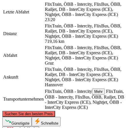
FlixTrain, ÖBB - Intercity, FlixBus, ÖBB,
Railjet, DB - InterCity Express (ICE),
Letzte Abfahrt
Nightjet, ÖBB - InterCity Express (ICE)
23:20
FlixTrain, ÖBB - Intercity, FlixBus, ÖBB,
Railjet, DB - InterCity Express (ICE),
Distanz
Nightjet, ÖBB - InterCity Express (ICE)
719,16 km
FlixTrain, ÖBB - Intercity, FlixBus, ÖBB,
Railjet, DB - InterCity Express (ICE),
Abfahrt
Nightjet, ÖBB - InterCity Express (ICE)
Graz
FlixTrain, ÖBB - Intercity, FlixBus, ÖBB,
Railjet, DB - InterCity Express (ICE),
Ankunft
Nightjet, ÖBB - InterCity Express (ICE)
Hannover
FlixTrain, ÖBB - Intercity
FlixTrain,
Mehr
ÖBB - Intercity, FlixBus, ÖBB, Railjet, DB
Transportunternehmen
- InterCity Express (ICE), Nightjet, ÖBB -
InterCity Express (ICE)
©
CARTO
, ©
OpenStreetMap
contributors
Suchen Sie den besten Preis
Hanover
Günstigste
Schnellste