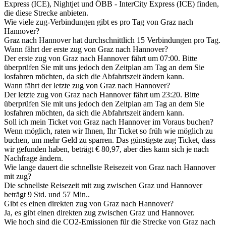
Express (ICE), Nightjet und ÖBB - InterCity Express (ICE) finden,
die diese Strecke anbieten.
Wie viele zug-Verbindungen gibt es pro Tag von Graz nach
Hannover?
Graz nach Hannover hat durchschnittlich 15 Verbindungen pro Tag.
Wann fährt der erste zug von Graz nach Hannover?
Der erste zug von Graz nach Hannover fährt um 07:00. Bitte
überprüfen Sie mit uns jedoch den Zeitplan am Tag an dem Sie
losfahren möchten, da sich die Abfahrtszeit ändern kann.
Wann fährt der letzte zug von Graz nach Hannover?
Der letzte zug von Graz nach Hannover fährt um 23:20. Bitte
überprüfen Sie mit uns jedoch den Zeitplan am Tag an dem Sie
losfahren möchten, da sich die Abfahrtszeit ändern kann.
Soll ich mein Ticket von Graz nach Hannover im Voraus buchen?
Wenn möglich, raten wir Ihnen, Ihr Ticket so früh wie möglich zu
buchen, um mehr Geld zu sparren. Das günstigste zug Ticket, dass
wir gefunden haben, beträgt € 80,97, aber dies kann sich je nach
Nachfrage ändern.
Wie lange dauert die schnellste Reisezeit von Graz nach Hannover
mit zug?
Die schnellste Reisezeit mit zug zwischen Graz und Hannover
beträgt 9 Std. und 57 Min..
Gibt es einen direkten zug von Graz nach Hannover?
Ja, es gibt einen direkten zug zwischen Graz und Hannover.
Wie hoch sind die CO2-Emissionen für die Strecke von Graz nach